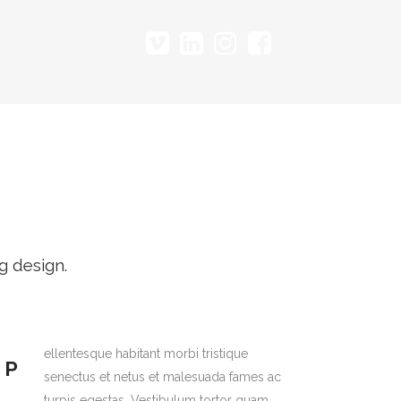
T
g design.
ellentesque habitant morbi tristique
P
senectus et netus et malesuada fames ac
turpis egestas. Vestibulum tortor quam,