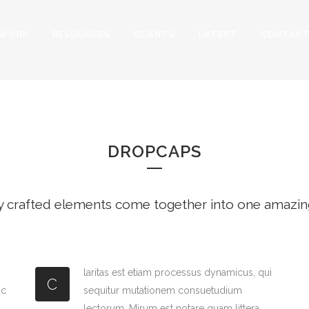
WORK
RESOURCES
CLIENTS
LATEST
CONTAC
DROPCAPS
DROPCAPS
y crafted elements come together into one amazin
laritas est etiam processus dynamicus, qui
C
ac
sequitur mutationem consuetudium
lectorum. Mirum est notare quam littera