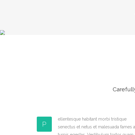
Carefull
ellentesque habitant morbi tristique
P
senectus et netus et malesuada fames 
turpis egestas. Vestibulum tortor quam,