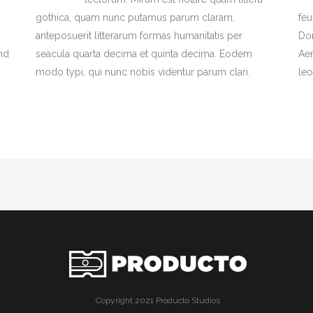
gothica, quam nunc putamus parum claram,
feu
anteposuerit litterarum formas humanitatis per
Don
end
seacula quarta decima et quinta decima. Eodem
Aen
modo typi, qui nunc nobis videntur parum clari.
leo
Copyright 2021 Producto Studios