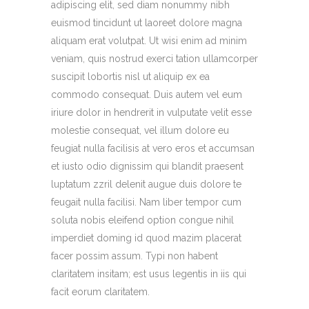
adipiscing elit, sed diam nonummy nibh
euismod tincidunt ut laoreet dolore magna
aliquam erat volutpat. Ut wisi enim ad minim
veniam, quis nostrud exerci tation ullamcorper
suscipit lobortis nisl ut aliquip ex ea
commodo consequat. Duis autem vel eum
iriure dolor in hendrerit in vulputate velit esse
molestie consequat, vel illum dolore eu
feugiat nulla facilisis at vero eros et accumsan
et iusto odio dignissim qui blandit praesent
luptatum zzril delenit augue duis dolore te
feugait nulla facilisi. Nam liber tempor cum
soluta nobis eleifend option congue nihil
imperdiet doming id quod mazim placerat
facer possim assum. Typi non habent
claritatem insitam; est usus legentis in iis qui
facit eorum claritatem.