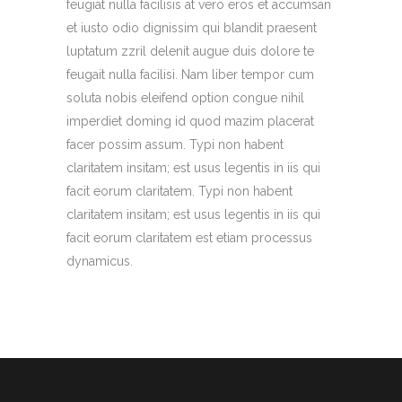
feugiat nulla facilisis at vero eros et accumsan
et iusto odio dignissim qui blandit praesent
luptatum zzril delenit augue duis dolore te
feugait nulla facilisi. Nam liber tempor cum
soluta nobis eleifend option congue nihil
imperdiet doming id quod mazim placerat
facer possim assum. Typi non habent
claritatem insitam; est usus legentis in iis qui
facit eorum claritatem. Typi non habent
claritatem insitam; est usus legentis in iis qui
facit eorum claritatem est etiam processus
dynamicus.