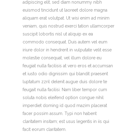
adipiscing elit, sed diam nonummy nibh
euismod tincidunt ut laoreet dolore magna
aliquam erat volutpat. Ut wisi enim ad minim
veniam, quis nostrud exerci tation ullamcorper
suscipit lobortis nisl ut aliquip ex ea
commodo consequat. Duis autem vel eum
iriure dolor in hendrerit in vulputate velit esse
molestie consequat, vel illum dolore eu
feugiat nulla facilisis at vero eros et accumsan
et iusto odio dignissim qui blandit praesent
luptatum zzril delenit augue duis dolore te
feugait nulla facilisi. Nam liber tempor cum
soluta nobis eleifend option congue nihil
imperdiet doming id quod mazim placerat
facer possim assum. Typi non habent
claritatem insitam; est usus legentis in iis qui
facit eorum claritatem.