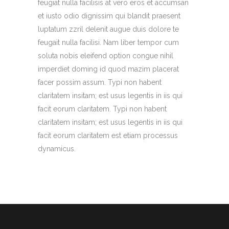
feugiat nulla facilisis at vero eros et accumsan
et iusto odio dignissim qui blandit praesent
luptatum zzril delenit augue duis dolore te
feugait nulla facilisi. Nam liber tempor cum
soluta nobis eleifend option congue nihil
imperdiet doming id quod mazim placerat
facer possim assum. Typi non habent
claritatem insitam; est usus legentis in iis qui
facit eorum claritatem. Typi non habent
claritatem insitam; est usus legentis in iis qui
facit eorum claritatem est etiam processus
dynamicus.