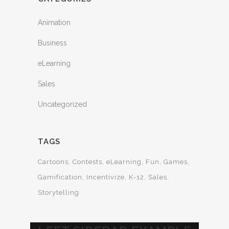
Animation
Business
eLearning
Sales
Uncategorized
TAGS
Cartoons
Contests
eLearning
Fun
Games
Gamification
Incentivize
K-12
Sales
Storytelling