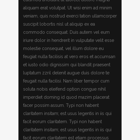
aliquam erat volutpat. Ut wisi enim ad minim
veniam, quis nostrud exerci tation ullamcorper
suscipit lobortis nisl ut aliquip ex ea
commodo consequat. Duis autem vel eum
iriure dolor in hendrerit in vulputate velit esse
molestie consequat, vel illum dolore eu
feugiat nulla facilisis at vero eros et accumsan
et iusto odio dignissim qui blandit praesent
luptatum zzril delenit augue duis dolore te
feugait nulla facilisi. Nam liber tempor cum
soluta nobis eleifend option congue nihil
imperdiet doming id quod mazim placerat
facer possim assum. Typi non habent
claritatem insitam; est usus legentis in iis qui
facit eorum claritatem. Typi non habent
claritatem insitam; est usus legentis in iis qui
facit eorum claritatem est etiam processus