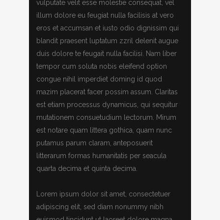
vulputate velit esse molestie consequat, vel
illum dolore eu feugiat nulla facilisis at vero
eros et accumsan et iusto odio dignissim qui
blandit praesent luptatum zzril delenit augue
duis dolore te feugait nulla facilisi. Nam liber
tempor cum soluta nobis eleifend option
congue nihil imperdiet doming id quod
mazim placerat facer possim assum. Claritas
est etiam processus dynamicus, qui sequitur
mutationem consuetudium lectorum. Mirum
est notare quam littera gothica, quam nunc
putamus parum claram, anteposuerit
litterarum formas humanitatis per seacula
quarta decima et quinta decima.
Lorem ipsum dolor sit amet, consectetuer
adipiscing elit, sed diam nonummy nibh
euismod tincidunt ut laoreet dolore magna