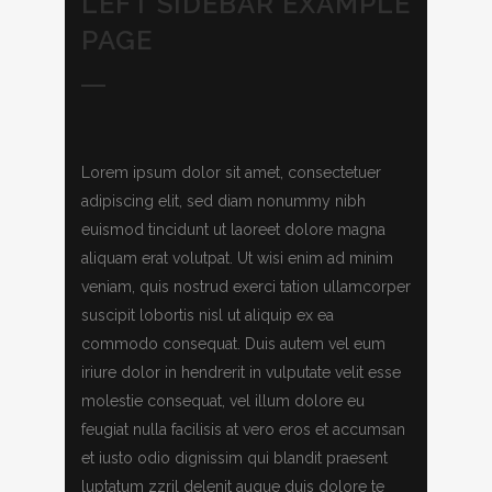
LEFT SIDEBAR EXAMPLE
PAGE
Lorem ipsum dolor sit amet, consectetuer
adipiscing elit, sed diam nonummy nibh
euismod tincidunt ut laoreet dolore magna
aliquam erat volutpat. Ut wisi enim ad minim
veniam, quis nostrud exerci tation ullamcorper
suscipit lobortis nisl ut aliquip ex ea
commodo consequat. Duis autem vel eum
iriure dolor in hendrerit in vulputate velit esse
molestie consequat, vel illum dolore eu
feugiat nulla facilisis at vero eros et accumsan
et iusto odio dignissim qui blandit praesent
luptatum zzril delenit augue duis dolore te