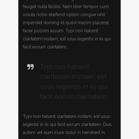
feugait nulla facilisi. Nam liber tempor cum
soluta nobis eleifend option congue nihil
imperdiet doming id quod mazim placerat
facer possim assum. Typi non habent
claritatem insitam; est usus legentis in iis qui
facit eorum claritatem.
Typi non habent
claritatem insitam; est
usus legentis in iis qui
facit eorum claritatem.
Typi non habent claritatem insitam; est usus
legentis in iis qui facit eorum claritatem. Duis
autem vel eum iriure dolor in hendrerit in